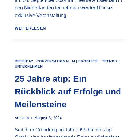
am 24. September 2024 im Theatre Amsterdam in
den Niederlanden teilnehmen werden! Diese
exklusive Veranstaltung,…
XPERIENCE
WEITERLESEN
EMEA
NORTH
–
ATIP
ALS
BIRTHDAY
|
CONVERSATIONAL AI
|
PRODUKTE
|
TRENDS
|
GOLD-
UNTERNEHMEN
SPONSORIN
VOR
25 Jahre atip: Ein
ORT
Rückblick auf Erfolge und
Meilensteine
Von
atip
August 6, 2024
Seit ihrer Gründung im Jahr 1999 hat die atip