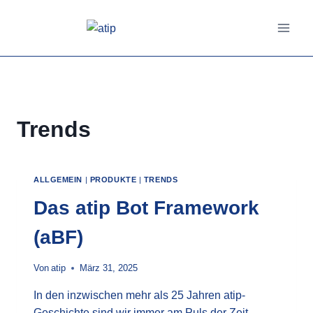
Zum
Inhalt
springen
Trends
ALLGEMEIN
|
PRODUKTE
|
TRENDS
Das atip Bot Framework
(aBF)
Von
atip
März 31, 2025
In den inzwischen mehr als 25 Jahren atip-
Geschichte sind wir immer am Puls der Zeit