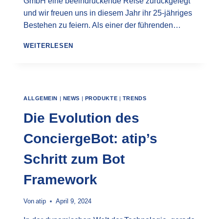
GmbH eine beeindruckende Reise zurückgelegt
und wir freuen uns in diesem Jahr ihr 25-jähriges
Bestehen zu feiern. Als einer der führenden…
25
WEITERLESEN
JAHRE
ATIP:
EIN
RÜCKBLICK
AUF
ALLGEMEIN
|
NEWS
|
PRODUKTE
|
TRENDS
ERFOLGE
UND
Die Evolution des
MEILENSTEINE
ConciergeBot: atip’s
Schritt zum Bot
Framework
Von
atip
April 9, 2024