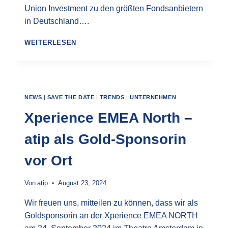
Union Investment zu den größten Fondsanbietern
in Deutschland….
EIN
WEITERLESEN
GROSSER E
RFOLG F
ÜR U
I
NEWS
|
SAVE THE DATE
|
TRENDS
|
UNTERNEHMEN
Xperience EMEA North –
atip als Gold-Sponsorin
vor Ort
Von
atip
August 23, 2024
Wir freuen uns, mitteilen zu können, dass wir als
Goldsponsorin an der Xperience EMEA NORTH