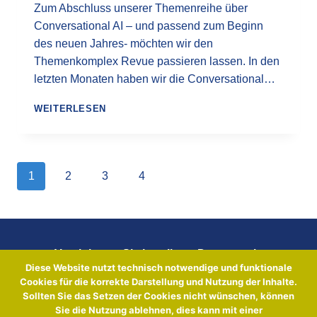
Zum Abschluss unserer Themenreihe über
Conversational AI – und passend zum Beginn
des neuen Jahres- möchten wir den
Themenkomplex Revue passieren lassen. In den
letzten Monaten haben wir die Conversational…
CONVERSATIONAL
WEITERLESEN
AI
UND
ATIP
Seitennavigation
Nächste
1
2
3
4
Seite
Vereinbaren Sie jetzt Ihren Demotermin
Diese Website nutzt technisch notwendige und funktionale
Cookies für die korrekte Darstellung und Nutzung der Inhalte.
Sollten Sie das Setzen der Cookies nicht wünschen, können
Sales Team
atip GmbH
Sie die Nutzung ablehnen, dies kann mit einer