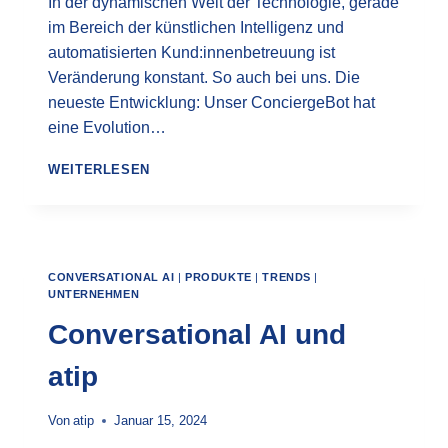
In der dynamischen Welt der Technologie, gerade
im Bereich der künstlichen Intelligenz und
automatisierten Kund:innenbetreuung ist
Veränderung konstant. So auch bei uns. Die
neueste Entwicklung: Unser ConciergeBot hat
eine Evolution…
DIE
WEITERLESEN
EVOLUTION
DES
CONCIERGEBOT:
ATIP’S
SCHRITT
CONVERSATIONAL AI
|
PRODUKTE
|
TRENDS
|
ZUM
UNTERNEHMEN
BOT
FRAMEWORK
Conversational AI und
atip
Von
atip
Januar 15, 2024