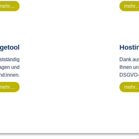
mehr…
mehr
getool
Hosti
stständig
Dank aus
ragen und
Ihnen un
nd:innen.
DSGVO-k
mehr…
mehr