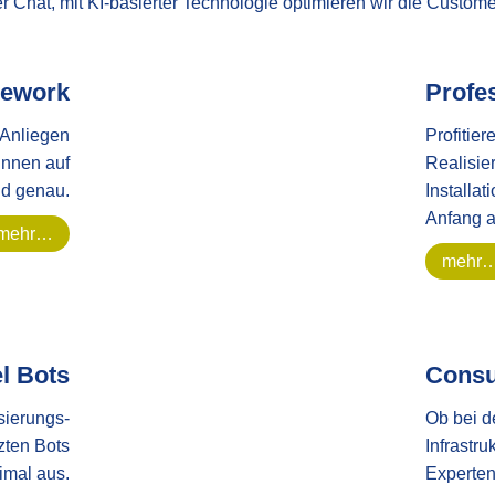
 Chat, mit KI-basierter Technologie optimieren wir die Custome
mework
Profe
 Anliegen
Profitier
innen auf
Realisie
nd genau.
Installat
Anfang a
mehr…
mehr
l Bots
Consu
sierungs-
Ob bei d
zten Bots
Infrastru
imal aus.
Experten