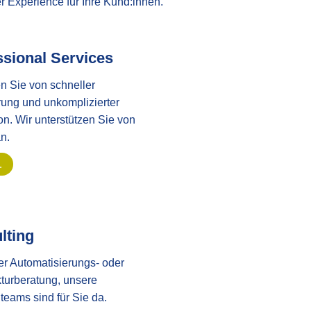
r Experience für Ihre Kund:innen.
ssional Service
s
en Sie von schneller
rung und unkomplizierter
ion. Wir unterstützen Sie von
n.
…
lting
er Automatisierungs- oder
kturberatung, unsere
teams sind für Sie da.