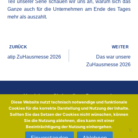
Teil unserer Serie schauen wir uns an, warum sich das
Ganze auch für die Unternehmen am Ende des Tages
mehr als auszahlt.
Beitragsnavigation
ZURÜCK
WEITER
atip ZuHausmesse 2026
Das war unsere
ZuHausmesse 2026
Vereinbaren Sie jetzt Ihren Demotermin
Diese Website nutzt technisch notwendige und funktionale
Cookies für die korrekte Darstellung und Nutzung der Inhalte.
Sollten Sie das Setzen der Cookies nicht wünschen, können
Sales Team
atip GmbH
Sie die Nutzung ablehnen, dies kann mit einer
sales@atip.de
Daimlerstraße 32
Beeinträchtigung der Nutzung einhergehen.
+49 69 710 407 122
60314 Frankfurt am Main
Einverstanden
Ablehnen